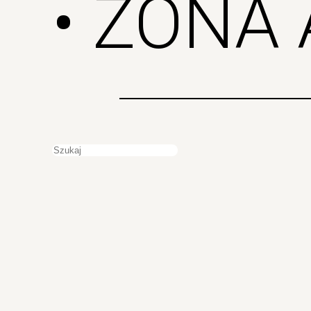
• ZONA 
Szukaj