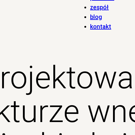
zespół
blog
kontakt
projektowa
ekturze wn