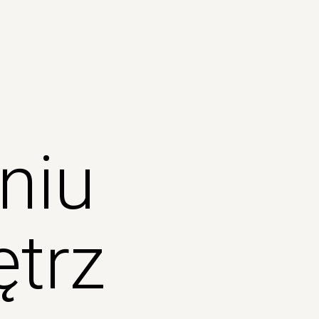
niu
ętrz