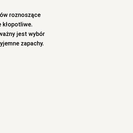
łów roznoszące
 kłopotliwe.
 ważny jest wybór
zyjemne zapachy.