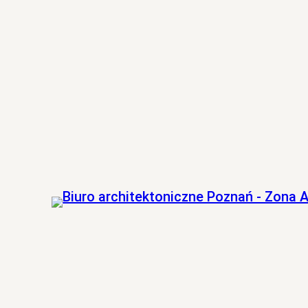
Przejdź
do
treści