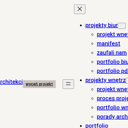
projekty biur
projekt wnę
manifest
zaufali nam
portfolio bi
portfolio pd
projekty wnętrz
wyceń projekt
projekt wn
proces proj
portfolio w
porady arch
portfolio