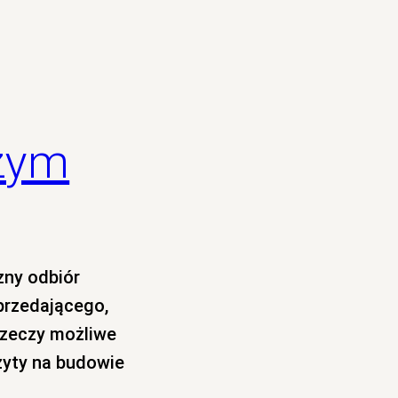
czym
zny odbiór
przedającego,
rzeczy możliwe
zyty na budowie