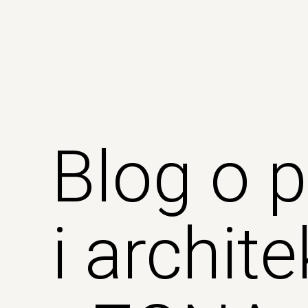
Blog o 
i archit