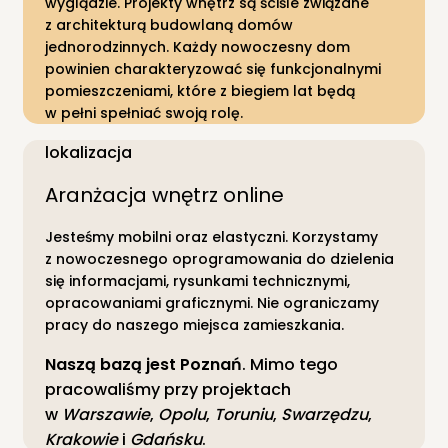
wyglądzie. Projekty wnętrz są ściśle związane
z architekturą budowlaną domów
jednorodzinnych. Każdy nowoczesny dom
powinien charakteryzować się funkcjonalnymi
pomieszczeniami, które z biegiem lat będą
w pełni spełniać swoją rolę.
lokalizacja
Aranżacja wnętrz online
Jesteśmy mobilni oraz elastyczni. Korzystamy
z nowoczesnego oprogramowania do dzielenia
się informacjami, rysunkami technicznymi,
opracowaniami graficznymi. Nie ograniczamy
pracy do naszego miejsca zamieszkania.
Naszą bazą jest Poznań
. Mimo tego
pracowaliśmy przy projektach
w
Warszawie
,
Opolu
,
Toruniu
,
Swarzędzu
,
Krakowie
i
Gdańsku
.