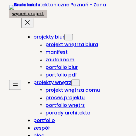
Przejdź
do
wyceń projekt
treści
projekty biur
projekt wnętrza biura
manifest
zaufali nam
portfolio biur
portfolio pdf
projekty wnętrz
projekt wnętrza domu
proces projektu
portfolio wnętrz
porady architekta
portfolio
zespół
blog