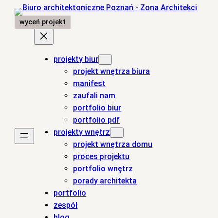
Przejdź
do
wyceń projekt
treści
projekty biur
projekt wnętrza biura
manifest
zaufali nam
portfolio biur
portfolio pdf
projekty wnętrz
projekt wnętrza domu
proces projektu
portfolio wnętrz
porady architekta
portfolio
zespół
blog