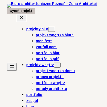
Przejdź
do
wyceń projekt
treści
projekty biur
projekt wnętrza biura
manifest
zaufali nam
portfolio biur
portfolio pdf
projekty wnętrz
projekt wnętrza domu
proces projektu
portfolio wnętrz
porady architekta
portfolio
zespół
blog