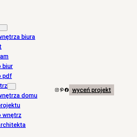
wnętrza biura
t
nam
 biur
o pdf
trz
wyceń projekt
Instagram
Pinterest
Facebook
 wnętrza domu
rojektu
o wnętrz
rchitekta