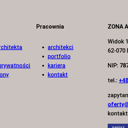
Pracownia
ZONA A
Widok 1
rchitekta
architekci
62-070
portfolio
 prywatności
kariera
NIP:
78
rony
kontakt
tel.:
+48
zapytan
oferty@
kontakt
napisz