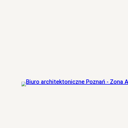
Przejdź
do
treści