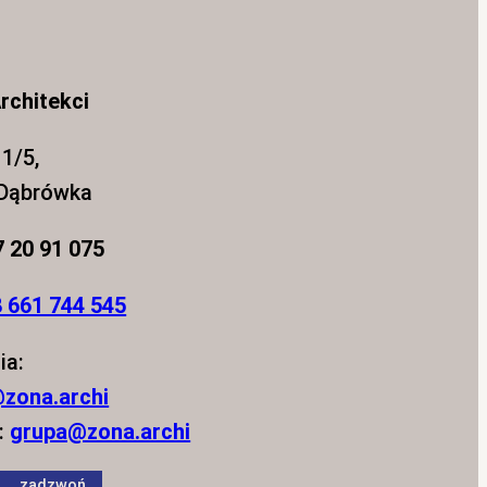
rchitekci
1/5,
 Dąbrówka
7 20 91 075
 661 744 545
ia:
zona.archi
:
grupa@zona.archi
zadzwoń