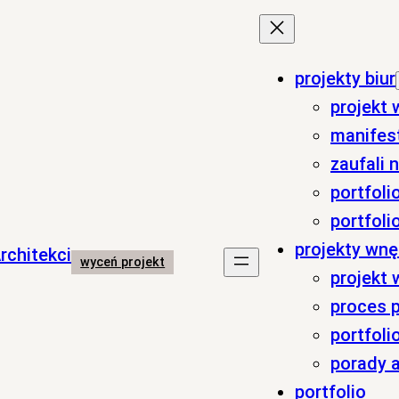
projekty biur
projekt 
manifes
zaufali 
portfolio
portfoli
projekty wnę
wyceń projekt
projekt
proces p
portfoli
porady a
portfolio