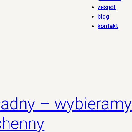
zespół
blog
kontakt
 ładny – wybieram
uchenny