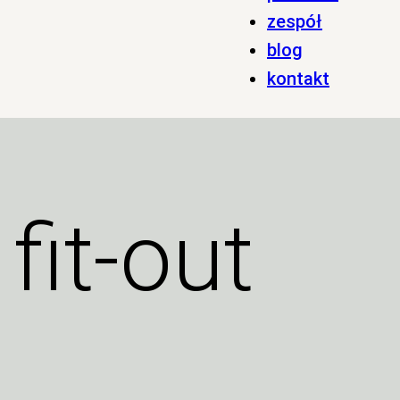
zespół
blog
kontakt
 fit-out