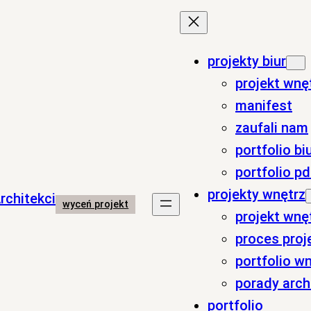
projekty biur
projekt wnę
manifest
zaufali nam
portfolio bi
portfolio pd
projekty wnętrz
wyceń projekt
projekt wn
proces proj
portfolio w
porady arch
portfolio