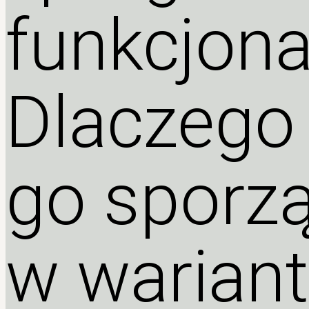
funkcjona
Dlaczego
go sporz
w warian