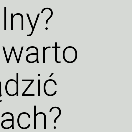
lny?
 warto
ądzić
tach?