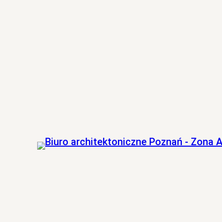
Przejdź
do
treści