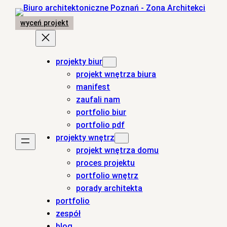
Przejdź
do
wyceń projekt
treści
projekty biur
projekt wnętrza biura
manifest
zaufali nam
portfolio biur
portfolio pdf
projekty wnętrz
projekt wnętrza domu
proces projektu
portfolio wnętrz
porady architekta
portfolio
zespół
blog