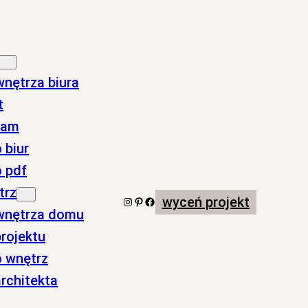
wnętrza biura
t
nam
 biur
o pdf
trz
wyceń projekt
Instagram
Pinterest
Facebook
 wnętrza domu
rojektu
o wnętrz
rchitekta