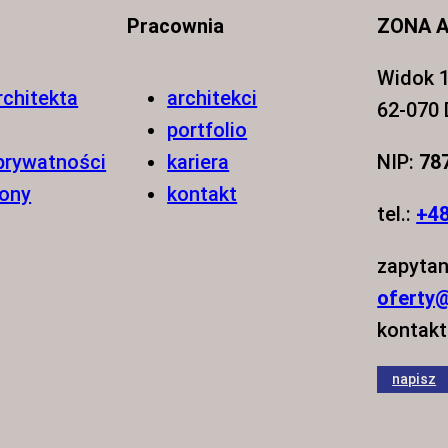
Pracownia
ZONA A
Widok 1
rchitekta
architekci
62-070
portfolio
 prywatności
kariera
NIP:
78
rony
kontakt
tel.:
+48
zapytan
oferty@
kontakt
napisz