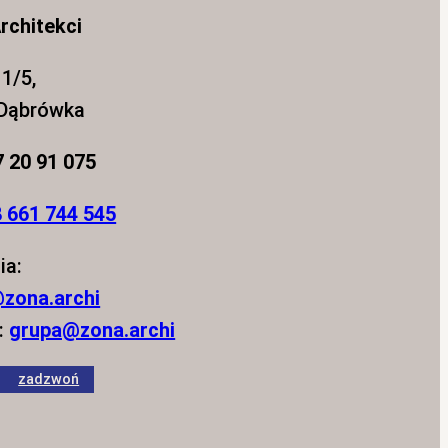
rchitekci
1/5,
 Dąbrówka
7 20 91 075
 661 744 545
ia:
zona.archi
:
grupa@zona.archi
zadzwoń