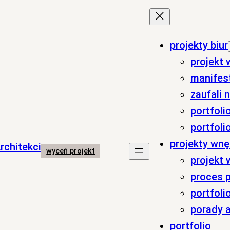
projekty biur
projekt 
manifes
zaufali 
portfolio
portfoli
projekty wnę
wyceń projekt
projekt
proces p
portfoli
porady a
portfolio