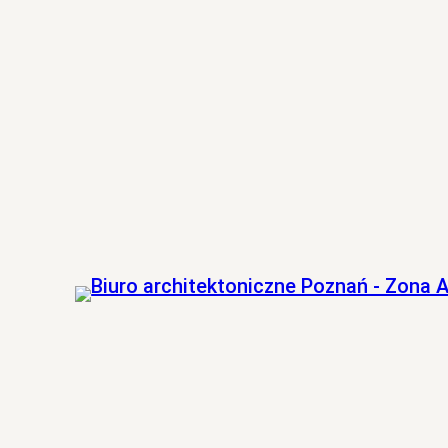
Przejdź
do
treści