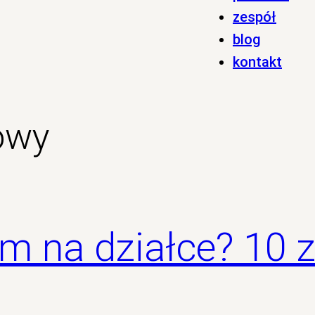
zespół
blog
kontakt
owy
m na działce? 10 