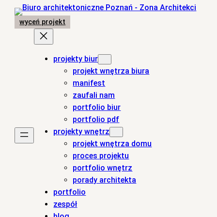
Przejdź
do
wyceń projekt
treści
projekty biur
projekt wnętrza biura
manifest
zaufali nam
portfolio biur
portfolio pdf
projekty wnętrz
projekt wnętrza domu
proces projektu
portfolio wnętrz
porady architekta
portfolio
zespół
blog