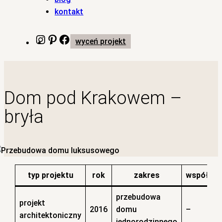
kontakt
Instagram
Pinterest
Facebook
wyceń projekt
Dom pod Krakowem –
bryła
typ projektu
rok
zakres
współpra
przebudowa
projekt
2016
domu
–
architektoniczny
jednorodzinnego