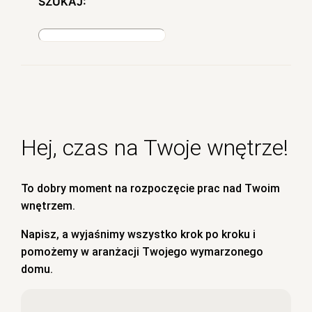
SZUKAJ:
S
z
u
k
a
j
Hej, czas na Twoje wnętrze!
To dobry moment na rozpoczęcie prac nad Twoim
wnętrzem.
Napisz, a wyjaśnimy wszystko krok po kroku i
pomożemy w aranżacji Twojego wymarzonego
domu.