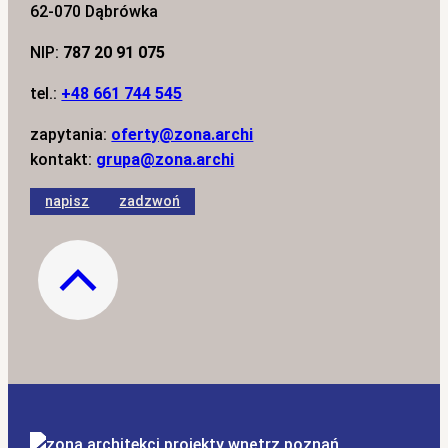
62-070 Dąbrówka
NIP:
787 20 91 075
tel.:
+48 661 744 545
zapytania:
oferty@zona.archi
kontakt:
grupa@zona.archi
napisz
zadzwoń