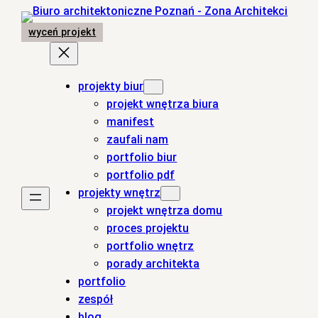
Przejdź
do
wyceń projekt
treści
projekty biur
projekt wnętrza biura
manifest
zaufali nam
portfolio biur
portfolio pdf
projekty wnętrz
projekt wnętrza domu
proces projektu
portfolio wnętrz
porady architekta
portfolio
zespół
blog