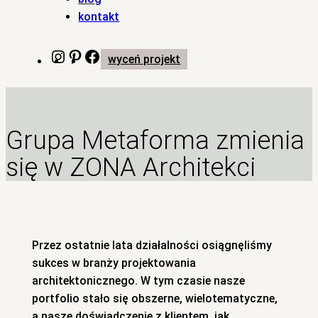
kontakt
Instagram
Pinterest
Facebook
wyceń projekt
Grupa Metaforma zmienia
się w ZONA Architekci
Przez ostatnie lata działalności osiągnęliśmy
sukces w branży projektowania
architektonicznego. W tym czasie nasze
portfolio stało się obszerne, wielotematyczne,
a nasze doświadczenie z klientem, jak